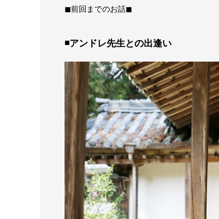
◼︎前回までのお話◼︎
◾️アンドレ先生との出逢い