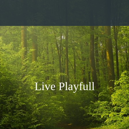
L
i
v
e
P
l
a
y
f
u
l
l
y
!
!