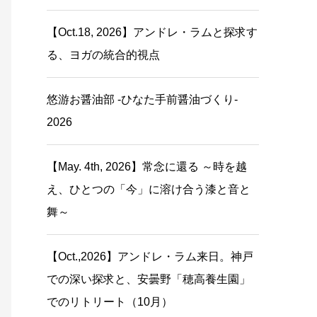
【Oct.18, 2026】アンドレ・ラムと探求す
る、ヨガの統合的視点
悠游お醤油部 -ひなた手前醤油づくり-
2026
【May. 4th, 2026】常念に還る ～時を越
え、ひとつの「今」に溶け合う漆と音と
舞～
【Oct.,2026】アンドレ・ラム来日。神戸
での深い探求と、安曇野「穂高養生園」
でのリトリート（10月）