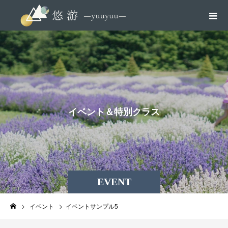
イ
ベ
ン
ト
＆
特
別
ク
ラ
ス
EVENT
イベント
イベントサンプル5