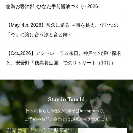
悠游お醤油部 -ひなた手前醤油づくり- 2026
【May. 4th, 2026】常念に還る ～時を越え、ひとつの
「今」に溶け合う漆と音と舞～
【Oct.,2026】アンドレ・ラム来日。神戸での深い探求
と、安曇野「穂高養生園」でのリトリート（10月）
Stay in Touch!
日々の暮らしや遊びの様子はInstagramで。
ご予約やお問い合わせはLINEからお気軽に！