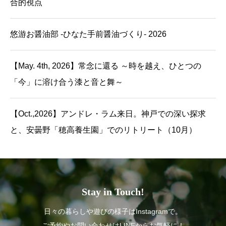
合的視点
悠游お醤油部 -ひなた手前醤油づくり- 2026
【May. 4th, 2026】常念に還る ～時を越え、ひとつの
「今」に溶け合う漆と音と舞～
【Oct.,2026】アンドレ・ラム来日。神戸での深い探求
と、安曇野「穂高養生園」でのリトリート（10月）
Stay in Touch!
日々の暮らしや遊びの様子はInstagramで。
ご予約やお問い合わせはLINEからお気軽に！