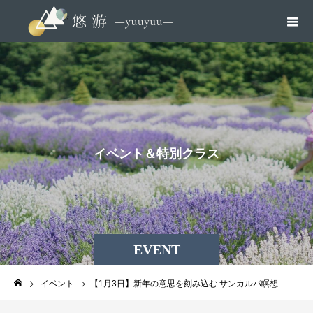
イ
ベ
ン
ト
＆
特
別
ク
ラ
ス
EVENT
イベント
【1月3日】新年の意思を刻み込む サンカルパ瞑想