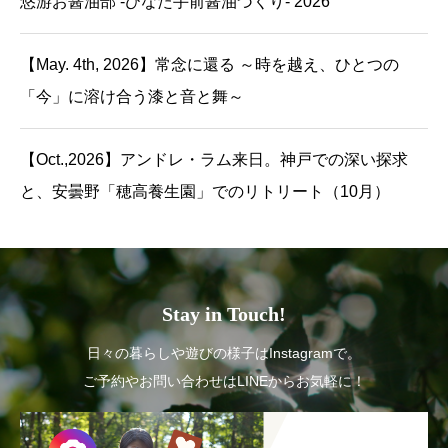
悠游お醤油部 -ひなた手前醤油づくり- 2026
【May. 4th, 2026】常念に還る ～時を越え、ひとつの
「今」に溶け合う漆と音と舞～
【Oct.,2026】アンドレ・ラム来日。神戸での深い探求
と、安曇野「穂高養生園」でのリトリート（10月）
Stay in Touch!
日々の暮らしや遊びの様子はInstagramで。
ご予約やお問い合わせはLINEからお気軽に！