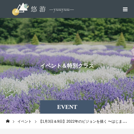
イ
ベ
ン
ト
＆
特
別
ク
ラ
ス
EVENT
イベント
【1月3日＆9日】2022年のビジョンを描く 〜はじまりのヨガとサンカルパ瞑想〜