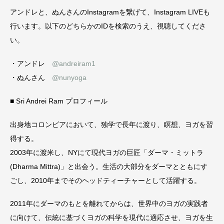
アンドレと、ぬんさんのInstagramを繋げて、Instagram LIVEも
行います。以下のどちらかのIDを検索のうえ、視聴してくださ
い。
・アンドレ
@andreiram1
・ぬんさん
@nunyoga
■ Sri Andrei Ram プロフィール
出身地コロンビアにおいて、独学で長年に渡り、瞑想、ヨガを習
得する。
2003年に渡米し、NYにて現代ヨガの巨匠「ダーマ・ミットラ
(Dharma Mittra)」と出会う。生活の大部分をダーマとともにす
ごし、2010年までそのヘッドティーチャーとして活躍する。
2011年にダーマのもとを離れてからは、世界中のヨガの実践者
に向けて、伝統に基づくヨガの科学を現代に適応させ、ヨガを生