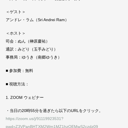
＜ゲスト＞
アンドレ・ラム（Sri Andrei Ram）
＜ホスト＞
司会：ぬん（榊原慶祐）
通訳：みどり（玉手みどり）
事務局：ゆうき（南郷ゆうき）
■ 参加費：無料
■ 視聴方法：
1. ZOOM ウェビナー
・当日の20時55分を過ぎたら以下のURLをクリック。
https://zoom.us/j/91119923531?
pwd=Z3VPanBHTXM2Wm1MZ1hzOEMwS2czdz09