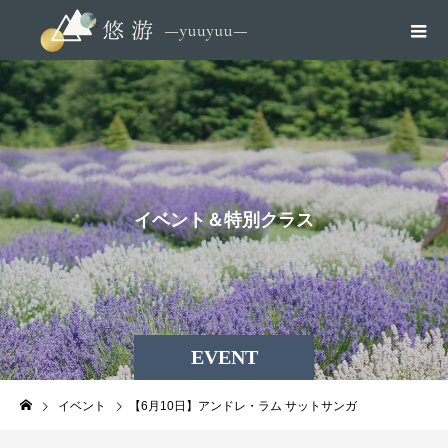
イ
ベ
ン
ト
＆
特
別
ク
ラ
ス
EVENT
イベント
【6月10日】アンドレ・ラム サットサンガ